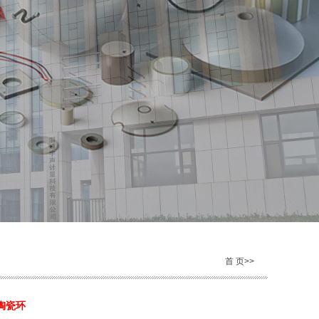
首 页>>
电陶瓷环