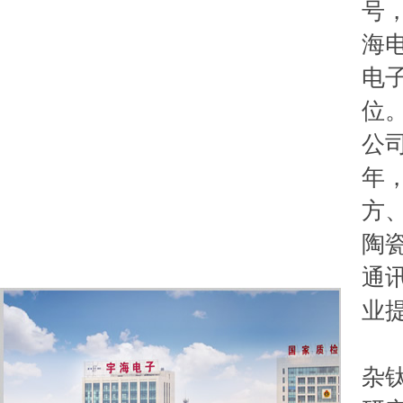
号，
海
电
位
公
年
方
陶
通
业
公
杂