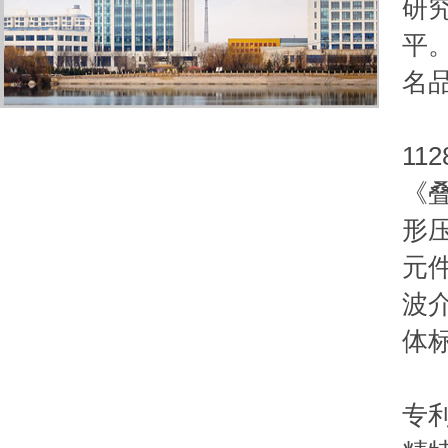
研
平
名品
公
11
《
形
元
波
体
公
专