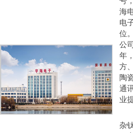
号，
海
电
位
公
年
方
陶
通
业
公
杂